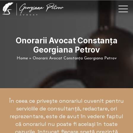
Onorarii Avocat Constanța
Georgiana Petrov
Home
»
Onorarii Avocat Constanța Georgiana Petrov
În ceea ce privește
onorariul cuvenit
pentru
serviciile de consultanță, redactare, ori
reprezentare, este de avut în vedere faptul
că onorariul nu poate fi același în toate
cazurile, întrucat fiecare speță prezintă