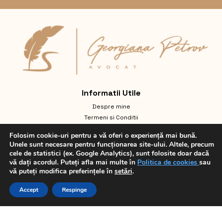
Informatii Utile
Despre mine
Termeni si Conditii
Întrebări frecvente
Folosim cookie-uri pentru a vă oferi o experiență mai bună.
Politică de confidențialitate GDPR
Unele sunt necesare pentru funcționarea site-ului. Altele, precum
Domenii de practică
cele de statistici (ex. Google Analytics), sunt folosite doar dacă
Politica Cookies
vă dați acordul. Puteți afla mai multe în
Politica de cookies
sau
vă puteți modifica preferințele în
setări
.
Contact
English
Accept
Respinge