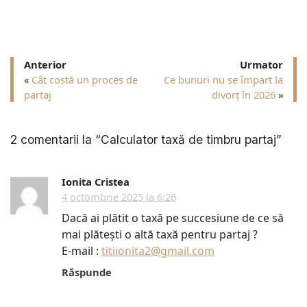
Anterior
Urmator
«
Cât costă un proces de
Ce bunuri nu se împart la
partaj
divorț în 2026
»
2 comentarii la “
Calculator taxă de timbru partaj
”
Ionita Cristea
4 octombrie 2025 la 6:26
Dacă ai plătit o taxă pe succesiune de ce să
mai plătești o altă taxă pentru partaj ?
E-mail :
titiionita2@gmail.com
Răspunde