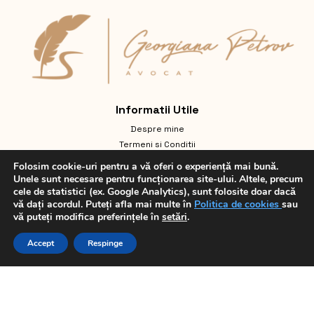
Informatii Utile
Despre mine
Termeni si Conditii
Întrebări frecvente
Folosim cookie-uri pentru a vă oferi o experiență mai bună.
Politică de confidențialitate GDPR
Unele sunt necesare pentru funcționarea site-ului. Altele, precum
cele de statistici (ex. Google Analytics), sunt folosite doar dacă
Domenii de practică
vă dați acordul. Puteți afla mai multe în
Politica de cookies
sau
Politica Cookies
vă puteți modifica preferințele în
setări
.
Contact
English
Accept
Respinge