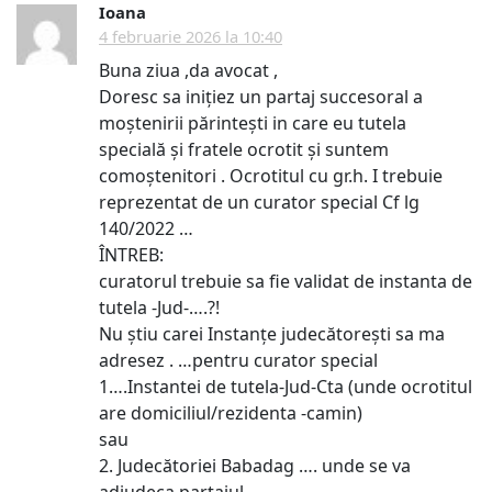
Ioana
4 februarie 2026 la 10:40
Buna ziua ,da avocat ,
Doresc sa inițiez un partaj succesoral a
moștenirii părintești in care eu tutela
specială și fratele ocrotit și suntem
comoștenitori . Ocrotitul cu gr.h. I trebuie
reprezentat de un curator special Cf lg
140/2022 …
ÎNTREB:
curatorul trebuie sa fie validat de instanta de
tutela -Jud-….?!
Nu știu carei Instanțe judecătorești sa ma
adresez . …pentru curator special
1….Instantei de tutela-Jud-Cta (unde ocrotitul
are domiciliul/rezidenta -camin)
sau
2. Judecătoriei Babadag …. unde se va