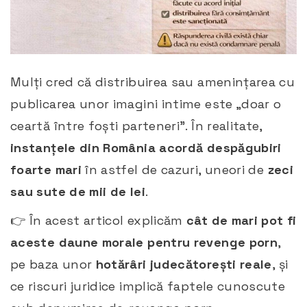
Mulți cred că distribuirea sau amenințarea cu
publicarea unor imagini intime este „doar o
ceartă între foști parteneri”. În realitate,
instanțele din România acordă despăgubiri
foarte mari
în astfel de cazuri, uneori de
zeci
sau sute de mii de lei
.
👉 În acest articol explicăm
cât de mari pot fi
aceste daune morale pentru revenge porn
,
pe baza unor
hotărâri judecătorești reale
, și
ce riscuri juridice implică faptele cunoscute