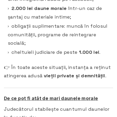
2.000 lei daune morale
într-un caz de
șantaj cu materiale intime;
obligații suplimentare: muncă în folosul
comunității, programe de reintegrare
socială;
cheltuieli judiciare de peste
1.000 lei
.
👉 În toate aceste situații, instanța a reținut
atingerea adusă
vieții private și demnității
.
De ce pot fi atât de mari daunele morale
Judecătorul stabilește cuantumul daunelor