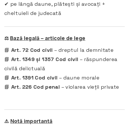
✔ pe lângă daune, plătești și avocați +
cheltuieli de judecată
⚖️
Bază legală – articole de lege
📘
Art. 72 Cod civil
– dreptul la demnitate
📘
Art. 1349 și 1357 Cod civil
– răspunderea
civilă delictuală
📘
Art. 1391 Cod civil
– daune morale
📘
Art. 226 Cod penal
– violarea vieții private
daune morale pentru revenge porn
⚠️
Notă importantă