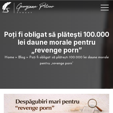
Poți fi obligat să plătești 100.000
lei daune morale pentru
„revenge porn”
Home
»
Blog
»
Poți fi obligat să plătești 100.000 lei daune morale
pentru „revenge porn”