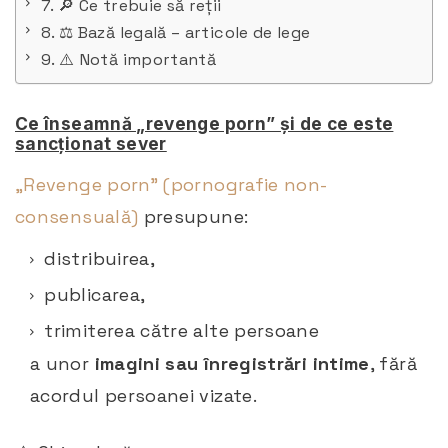
🔎 Ce trebuie să reții
⚖️ Bază legală – articole de lege
⚠️ Notă importantă
Ce înseamnă „revenge porn” și de ce este
sancționat sever
„Revenge porn” (pornografie non-
consensuală)
presupune:
distribuirea,
publicarea,
trimiterea către alte persoane
a unor
imagini sau înregistrări intime
, fără
acordul persoanei vizate.