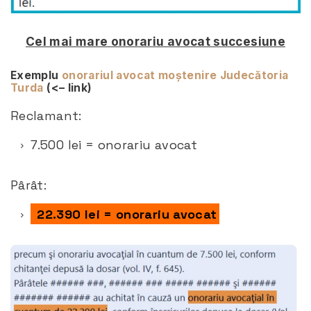
Cel mai mare onorariu avocat succesiune
Exemplu
onorariul avocat moștenire Judecătoria
Turda
(<– link)
Reclamant:
7.500 lei = onorariu avocat
Pârât:
22.390 lei = onorariu avocat