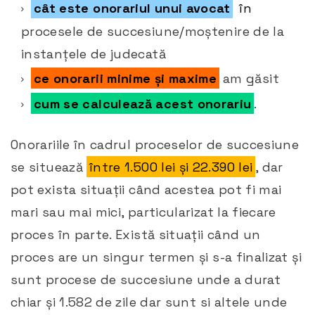
cât este onorariul unui avocat
în
procesele de succesiune/moștenire de la
instanțele de judecată
ce onorarii minime și maxime
am găsit
cum se calculează acest onorariu
.
Onorariile în cadrul proceselor de succesiune
se situează
între 1.500 lei și 22.390 lei
, dar
pot exista situații când acestea pot fi mai
mari sau mai mici, particularizat la fiecare
proces în parte. Există situații când un
proces are un singur termen și s-a finalizat și
sunt procese de succesiune unde a durat
chiar și 1.582 de zile dar sunt si altele unde